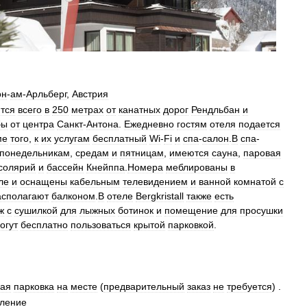
он
-
ам
-
Арльберг
,
Австрия
тся
всего
в
250
метрах
от
канатных
дорог
Рендльбан
и
бы
от
центра
Санкт
-
Антона
.
Ежедневно
гостям
отеля
подается
ме
того
,
к
их
услугам
бесплатный
Wi
-
Fi
и
спа
-
салон
.
В
спа
-
понедельникам
,
средам
и
пятницам
,
имеются
сауна
,
паровая
солярий
и
бассейн
Кнейппа
.
Номера
меблированы
в
ле
и
оснащены
кабельным
телевидением
и
ванной
комнатой
с
асполагают
балконом
.
В
отеле
Bergkristall
также
есть
ж
с
сушилкой
для
лыжных
ботинок
и
помещение
для
просушки
огут
бесплатно
пользоваться
крытой
парковкой
.
ная
парковка
на
месте
(
предварительный
заказ
не
требуется
) .
ление