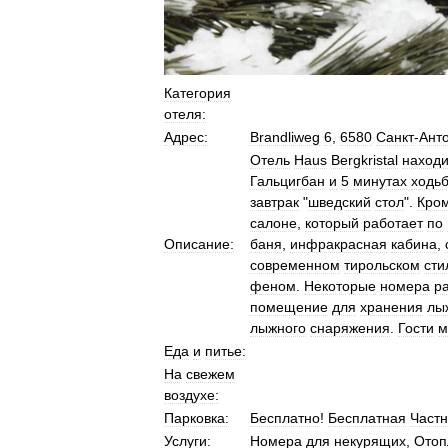
Категория
отеля:
Адрес:
Brandliweg
6
,
6580
Санкт
-
Ант
Отель
Haus
Bergkristal
находи
Гальцигбан
и
5
минутах
ходь
завтрак
"
шведский
стол
".
Кро
салоне
,
который
работает
по
Описание:
баня
,
инфракрасная
кабина
,
современном
тирольском
сти
феном
.
Некоторые
номера
р
помещение
для
хранения
лы
лыжного
снаряжения
.
Гости
м
Еда
и
питье:
На
свежем
воздухе:
Парковка:
Бесплатно
!
Бесплатная
Част
Услуги:
Номера
для
некурящих
,
Отоп