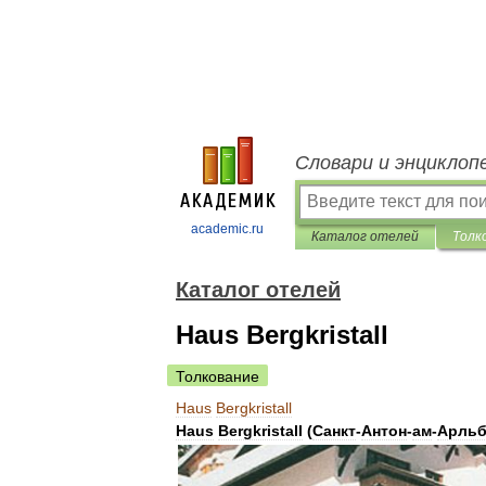
Словари и энциклоп
academic.ru
Каталог отелей
Толк
Каталог отелей
Haus Bergkristall
Толкование
Haus
Bergkristall
Haus
Bergkristall
(
Санкт
-
Антон
-
ам
-
Арльб