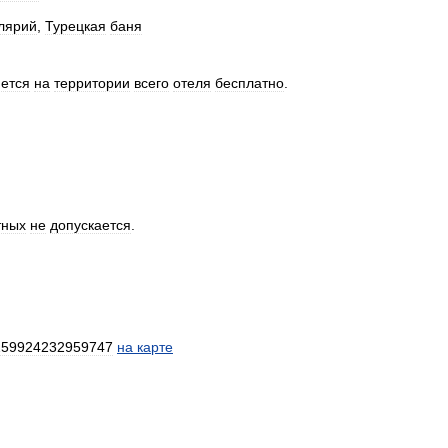
лярий
,
Турецкая
баня
ется
на
территории
всего
отеля
бесплатно
.
тных
не
допускается
.
259924232959747
на
карте