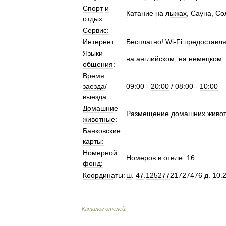
Спорт
и
Катание
на
лыжах
,
Сауна
,
Со
отдых:
Сервис:
Интернет:
Бесплатно
!
Wi
-
Fi
предоставля
Языки
на
английском
,
на
немецком
общения:
Время
заезда
/
09:00
-
20:00
/
08:00
-
10:00
выезда:
Домашние
Размещение
домашних
живо
животные:
Банковские
карты:
Номерной
Номеров
в
отеле:
16
фонд:
Координаты:
ш
.
47
.
12527721727476
д
.
10
.
Каталог
отелей
.