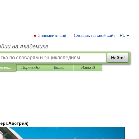
Запомнить сайт
Словарь на свой сайт
RU
едии на Академике
Найти!
ования
Переводы
Книги
Игры ⚽
ерг
,
Австрия
)