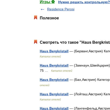
Игры ⚽
Нужно решить контрольную?
Residence Perosi
Полезное
Смотреть что такое "Haus Bergkrist
Haus Bergkristall
— (Берванг,Австрия) Кат
Каталог отелей
Haus Bergkristall
— (Замнаун,Швейцария) К
75 …
Каталог отелей
Haus Bergkristall
— (Бах,Австрия) Категор
отелей
Haus Bergkristall
— (Лойташ,Австрия) Кате
Каталог отелей
Haus Bergkristall
— (Лангенфельд,Австрия)